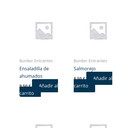
Bunker Entrantes
Bunker Entrantes
Ensaladilla de
Salmorejo
ahumados
Añadir al
8,50
€
Añadir al
carrito
9,50
€
carrito