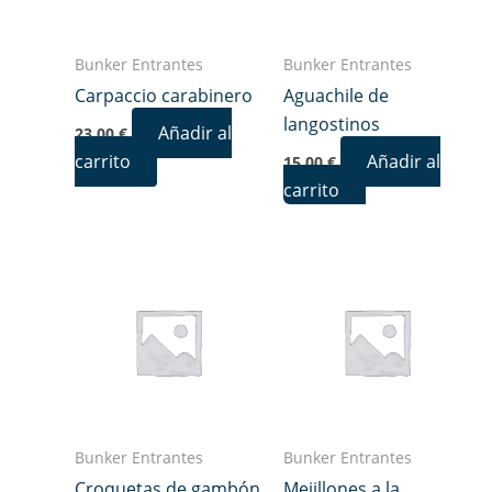
Bunker Entrantes
Bunker Entrantes
Carpaccio carabinero
Aguachile de
langostinos
Añadir al
23,00
€
carrito
Añadir al
15,00
€
carrito
Bunker Entrantes
Bunker Entrantes
Croquetas de gambón
Mejillones a la