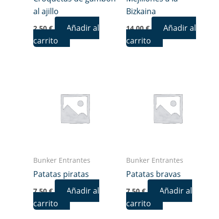
al ajillo
Bizkaina
Añadir al
Añadir al
2,50
€
14,00
€
carrito
carrito
Bunker Entrantes
Bunker Entrantes
Patatas piratas
Patatas bravas
Añadir al
Añadir al
7,50
€
7,50
€
carrito
carrito