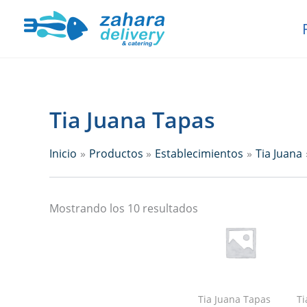
Ir
Ordenado
al
por
contenido
popularidad
Tia Juana Tapas
Inicio
Productos
Establecimientos
Tia Juana
Mostrando los 10 resultados
Tia Juana Tapas
Ti