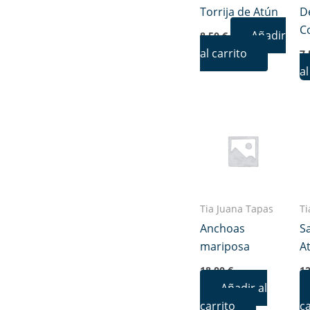
Torrija de Atún
D
C
Añadir
8,50
€
al carrito
7
al
Tia Juana Tapas
Ti
Anchoas
S
mariposa
A
18,00
€
1
Añadir al
carrito
ca