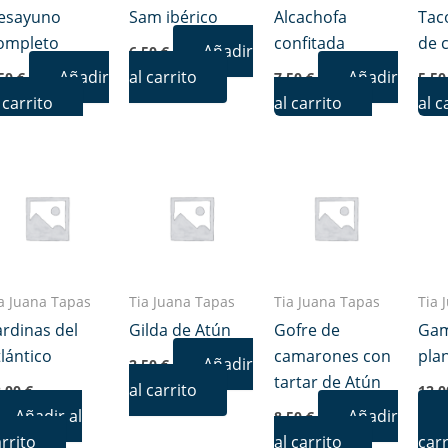
esayuno
Sam ibérico
Alcachofa
Tac
ompleto
confitada
de 
Añadir
6,50
€
Añadir
al carrito
Añadir
,50
€
7,50
€
5,5
 carrito
al carrito
al c
a Juana Tapas
Tia Juana Tapas
Tia Juana Tapas
Tia 
ardinas del
Gilda de Atún
Gofre de
Ga
tlántico
camarones con
pla
Añadir
2,50
€
tartar de Atún
al carrito
2,00
€
12,
Añadir al
Añadir
8,50
€
rrito
al carrito
carr