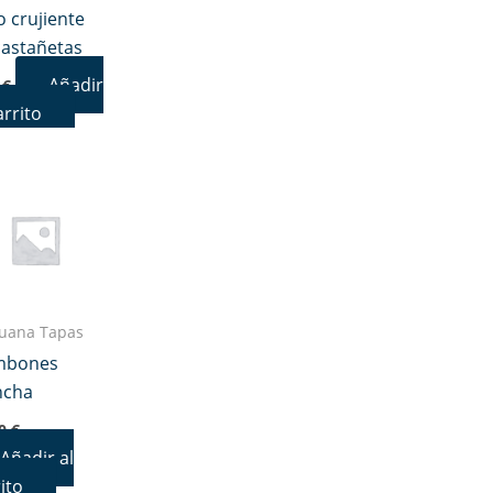
o crujiente
castañetas
Añadir
0
€
arrito
Juana Tapas
mbones
ncha
00
€
Añadir al
ito