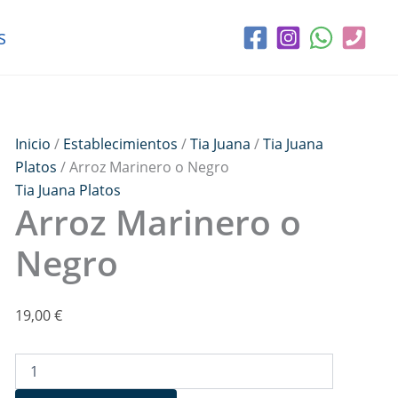
Arroz
Marinero
s
o
Negro
cantidad
Inicio
/
Establecimientos
/
Tia Juana
/
Tia Juana
Platos
/ Arroz Marinero o Negro
Tia Juana Platos
Arroz Marinero o
Negro
19,00
€