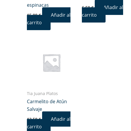
espinacas
Añadir al
6,50
€
Añadir al
carrito
15,00
€
carrito
Tia Juana Platos
Carmelito de Atún
Salvaje
Añadir al
12,50
€
carrito