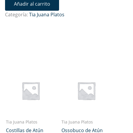
Añadir al carrito
Categoría:
Tia Juana Platos
Tia Juana Platos
Tia Juana Platos
Costillas de Atún
Ossobuco de Atún