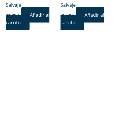
Salvaje
Salvaje
Añadir al
Añadir al
21,00
€
26,00
€
carrito
carrito