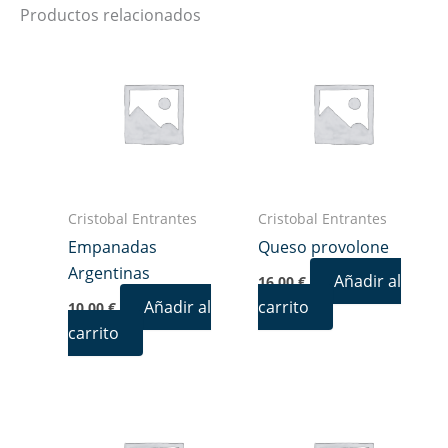
Productos relacionados
Cristobal Entrantes
Cristobal Entrantes
Empanadas
Queso provolone
Argentinas
Añadir al
16,00
€
Añadir al
carrito
10,00
€
carrito