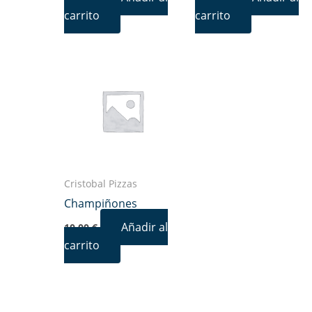
carrito
carrito
Cristobal Pizzas
Champiñones
Añadir al
10,00
€
carrito