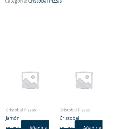
Categoría:
Cristobal Pizzas
Cristobal Pizzas
Cristobal Pizzas
Jamón
Cristobal
Añadir al
Añadir al
11,00
€
11,50
€