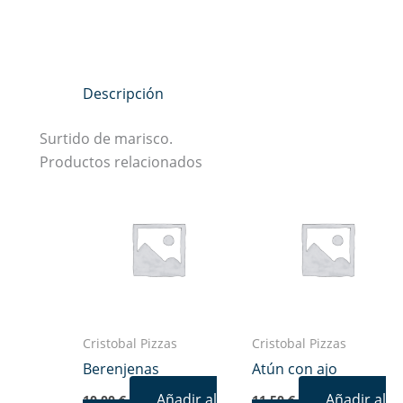
Descripción
Surtido de marisco.
Productos relacionados
Cristobal Pizzas
Cristobal Pizzas
Berenjenas
Atún con ajo
Añadir al
Añadir al
10,00
€
11,50
€