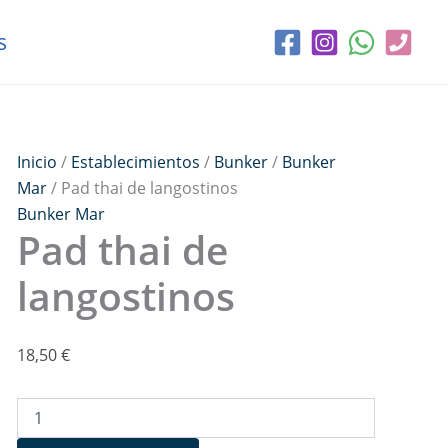
Pad
thai
s
de
langostinos
cantidad
Inicio
/
Establecimientos
/
Bunker
/
Bunker
Mar
/ Pad thai de langostinos
Bunker Mar
Pad thai de
langostinos
18,50
€