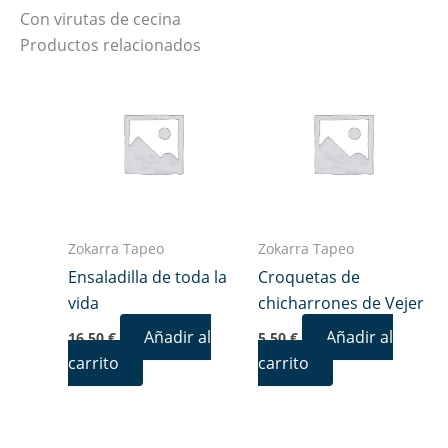
Con virutas de cecina
Productos relacionados
Zokarra Tapeo
Zokarra Tapeo
Ensaladilla de toda la
Croquetas de
vida
chicharrones de Vejer
Añadir al
Añadir al
16,50
€
5,50
€
carrito
carrito