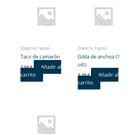
Zokarra Tapeo
Zokarra Tapeo
Taco de camarón
Gilda de anchoa (1
ud.)
Añadir al
7,50
€
carrito
Añadir al
3,20
€
carrito