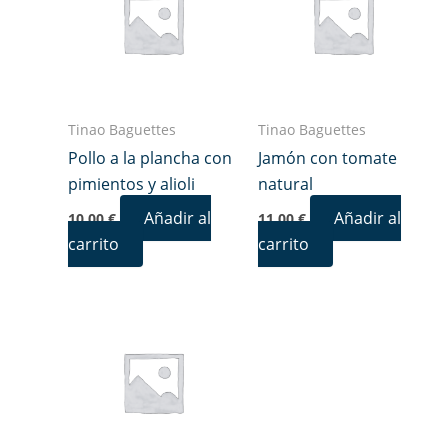
Tinao Baguettes
Tinao Baguettes
Pollo a la plancha con
Jamón con tomate
pimientos y alioli
natural
Añadir al
Añadir al
10,00
€
11,00
€
carrito
carrito