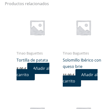
Productos relacionados
Tinao Baguettes
Tinao Baguettes
Tortilla de patata
Solomillo Ibérico con
queso brie
Añadir al
8,00
€
carrito
Añadir al
11,00
€
carrito