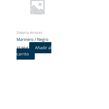
Zokarra Arroces
Marinero / Negro
Añadir al
22,50
€
carrito