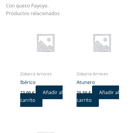
Con queso Payoyo.
Productos relacionados
Zokarra Arroces
Zokarra Arroces
Ibérico
Atunero
Añadir al
Añadir al
23,00
€
25,50
€
carrito
carrito