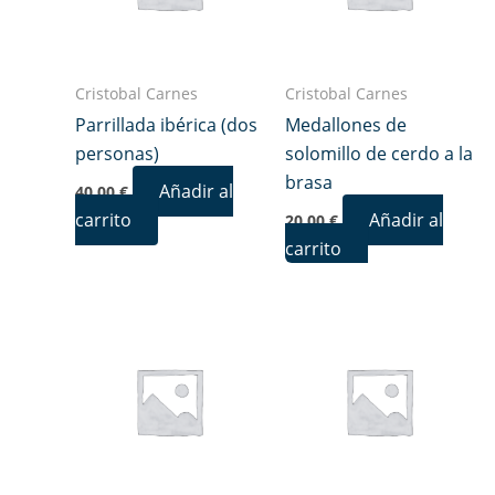
Cristobal Carnes
Cristobal Carnes
Parrillada ibérica (dos
Medallones de
personas)
solomillo de cerdo a la
brasa
Añadir al
40,00
€
carrito
Añadir al
20,00
€
carrito