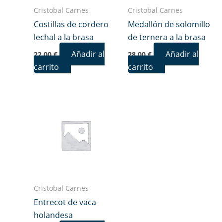
Cristobal Carnes
Cristobal Carnes
Costillas de cordero
Medallón de solomillo
lechal a la brasa
de ternera a la brasa
Añadir al
Añadir al
22,00
€
28,00
€
carrito
carrito
Cristobal Carnes
Entrecot de vaca
holandesa