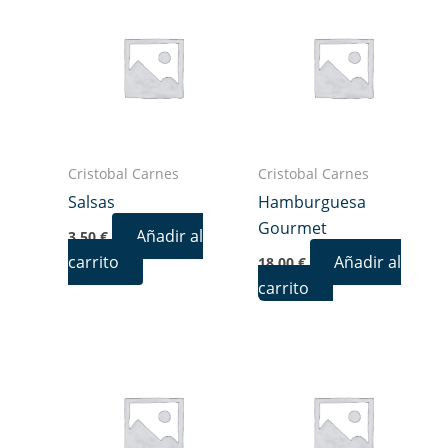
Cristobal Carnes
Cristobal Carnes
Salsas
Hamburguesa
Gourmet
Añadir al
3,50
€
carrito
Añadir al
18,00
€
carrito