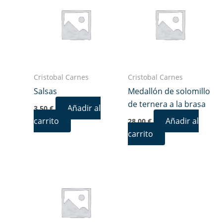
Cristobal Carnes
Cristobal Carnes
Salsas
Medallón de solomillo
de ternera a la brasa
Añadir al
3,50
€
carrito
Añadir al
28,00
€
carrito