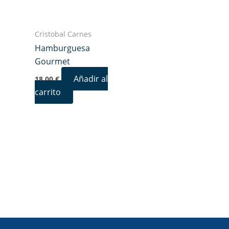
Cristobal Carnes
Hamburguesa
Gourmet
Añadir al
18,00
€
carrito