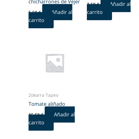
chicharrones de Vejer
Añadir al
7,50
€
Añadir al
carrito
5,50
€
carrito
Zokarra Tapeo
Tomate aliñado
Añadir al
15,50
€
carrito