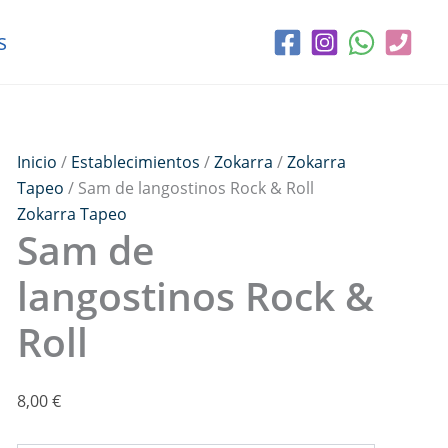
Sam
de
s
langostinos
Rock
&
Roll
cantidad
Inicio
/
Establecimientos
/
Zokarra
/
Zokarra
Tapeo
/ Sam de langostinos Rock & Roll
Zokarra Tapeo
Sam de
langostinos Rock &
Roll
8,00
€