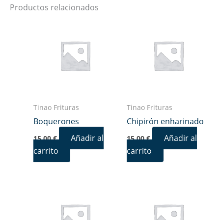
Productos relacionados
Tinao Frituras
Tinao Frituras
Boquerones
Chipirón enharinado
Añadir al
Añadir al
15,00
€
15,00
€
carrito
carrito