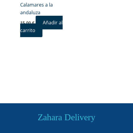
Calamares a la
andaluza
Añadir al
15,00
€
carrito
Zahara Delivery