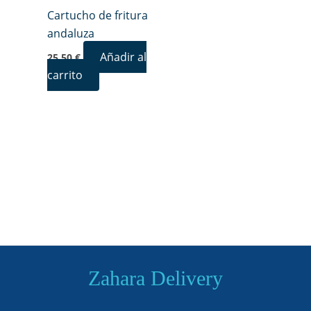
Cartucho de fritura
andaluza
Añadir al
25,50
€
carrito
Zahara Delivery