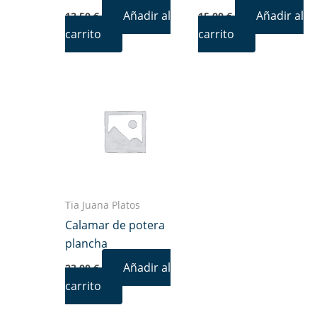
Añadir al
Añadir al
12,50
€
15,00
€
carrito
carrito
Tia Juana Platos
Calamar de potera
plancha
Añadir al
23,00
€
carrito