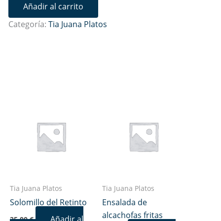
Añadir al carrito
Categoría:
Tia Juana Platos
Tia Juana Platos
Tia Juana Platos
Solomillo del Retinto
Ensalada de
alcachofas fritas
Añadir al
25,00
€