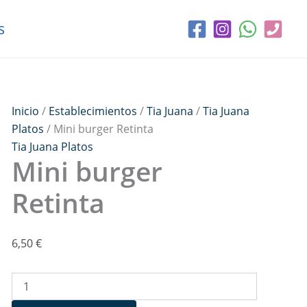
Mini
burger
s
Retinta
cantidad
Inicio
/
Establecimientos
/
Tia Juana
/
Tia Juana
Platos
/ Mini burger Retinta
Tia Juana Platos
Mini burger
Retinta
6,50
€