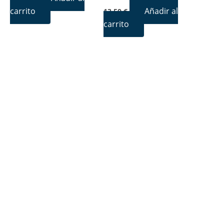
carrito
Añadir al
13,50
€
carrito